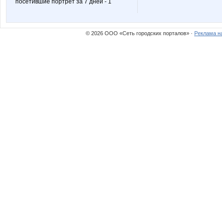
посетившие портрет за 7 дней - 1
Lusien
Lyolya
© 2026 ООО «Сеть городских порталов» ·
Реклама н
Miledy
Modnits
Natalya2907
Nathali
Olushka)
Panfa!
Sorbet
Sta