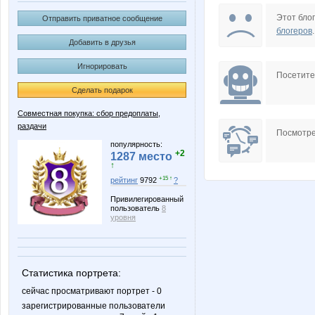
Aglay
Ang
Этот блог
Отправить приватное сообщение
блогеров
.
Добавить в друзья
Игнорировать
CTREKOZZZA
Carolin
Посетит
Сделать подарок
Совместная покупка: сбор предоплаты,
раздачи
ExtensionClub
IRES
Посмотре
популярность:
+2
1287 место
↑
+15 ↑
рейтинг
9792
?
Kalisto
KateHo
Привилегированный
пользователь
8
уровня
LanaNN
Larshe
Статистика портрета:
сейчас просматривают портрет - 0
зарегистрированные пользователи