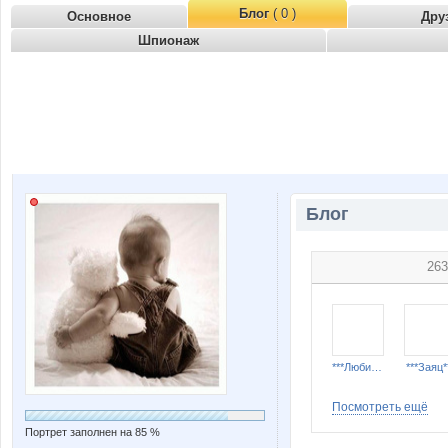
Блог
( 0 )
Основное
Дру
Шпионаж
Блог
263
***Любимка***
***Заяц*
Посмотреть ещё
Портрет заполнен на 85 %